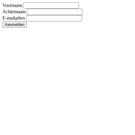
Voornaam
Achternaam
E-mailadres
Aanmelden