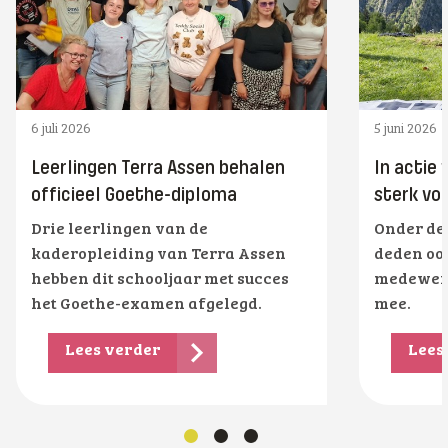
6 juli 2026
5 juni 2026
Leerlingen Terra Assen behalen
In actie
officieel Goethe-diploma
sterk voo
Drie leerlingen van de
Onder de
kaderopleiding van Terra Assen
deden oo
hebben dit schooljaar met succes
medewerk
het Goethe-examen afgelegd.
mee.
Lees verder
Lees